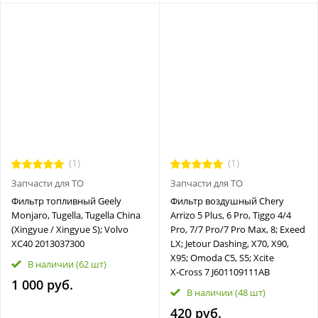
(1)
(1)
Запчасти для ТО
Запчасти для ТО
Фильтр топливный Geely
Фильтр воздушный Chery
Monjaro, Tugella, Tugella China
Arrizo 5 Plus, 6 Pro, Tiggo 4/4
(Xingyue / Xingyue S); Volvo
Pro, 7/7 Pro/7 Pro Max, 8; Exeed
XC40 2013037300
LX; Jetour Dashing, X70, X90,
X95; Omoda C5, S5; Xcite
В наличии
(62 шт)
X‑Cross 7 J601109111AB
1 000 руб.
В наличии
(48 шт)
420 руб.