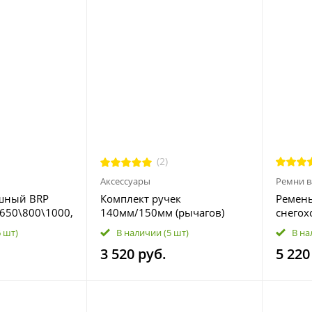
(2)
Аксессуары
Ремни в
шный BRP
Комплект ручек
Ремень
\650\800\1000,
140мм/150мм (рычагов)
снегохо
800\1000
тормоза и сцепления
39G445
6 шт)
В наличии
(5 шт)
В на
складные (неломайки) для
3 520 руб.
5 220
мотоцикла и питбайка kayo
синие