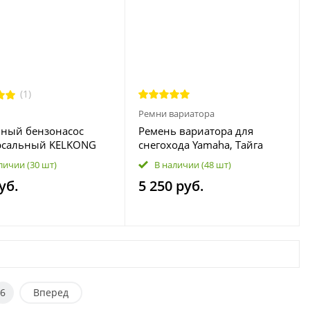
(1)
Ремни вариатора
ный бензонасос
Ремень вариатора для
рсальный KELKONG
снегохода Yamaha, Тайга
uni для
1126*35 40G4340 8DN-
личии
(30 шт)
В наличии
(48 шт)
циклов, мотоциклов,
17641-00 414617500
уб.
5 250 руб.
рной техники 491922
6
Вперед