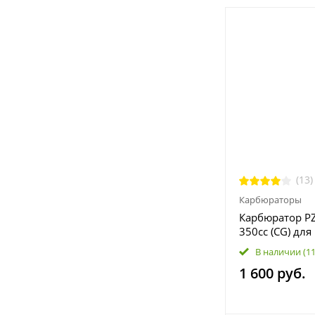
(13)
Карбюраторы
Карбюратор PZ
350cc (CG) для
мотоцикла, ск
В наличии
(1
1 600 руб.