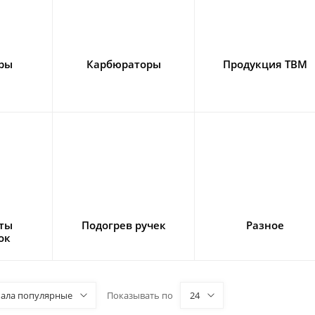
ары
Карбюраторы
Продукция TBM
ты
Подогрев ручек
Разное
ок
чала популярные
Показывать по
24