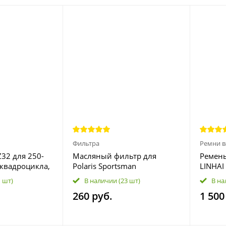
Фильтра
Ремни в
32 для 250-
Масляный фильтр для
Ремень
 квадроцикла,
Polaris Sportsman
LINHAI
утера
400/500/550/570/850, RZR
1 шт)
В наличии
(23 шт)
В на
900, Scrambler 1000 HF199
260 руб.
1 500
2520799 3089996