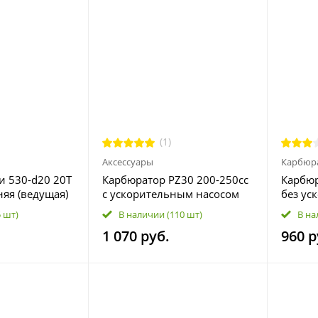
(1)
Аксессуары
Карбюр
и 530-d20 20T
Карбюратор PZ30 200-250сс
Карбюр
няя (ведущая)
с ускорительным насосом
без ус
для мотоцикла, питбайка,
для мо
5 шт)
В наличии
(110 шт)
В на
мопеда
мопед
1 070 руб.
960 р