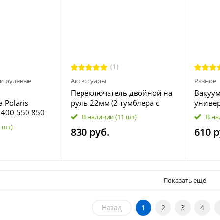
(1)
и рулевые
Аксессуары
Разное
Переключатель двойной на
Вакуум
 Polaris
руль 22мм (2 тумблера с
униве
 400 550 850
кнопками) для мотоциклов,
for Mik
В наличии
(11 шт)
В на
800 900, RZR S
велосипедов,
квадро
3 шт)
830 руб.
610 р
 850 1000,
электросамокатов
тракто
0 700 800 900
42-1037
Показать ещё
Назад
1
2
3
4