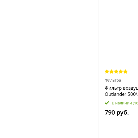
Фильтра
Фильтр возду
Outlander 500
Renegade 500\
В наличии
(1
707800371
790 руб.