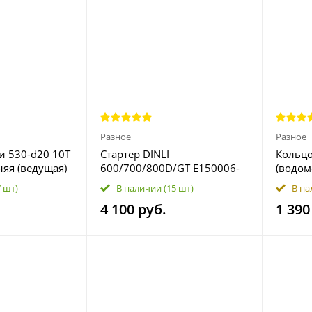
Разное
Разное
и 530-d20 10T
Стартер DINLI
Кольц
няя (ведущая)
600/700/800D/GT E150006-
(водом
00 LU014607
износо
7 шт)
В наличии
(15 шт)
В на
GТI GТ
4 100 руб.
1 390
Рrо