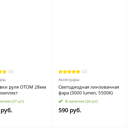
(3)
(2)
ары
Аксессуары
авки руля ОТОМ 28мм
Светодиодная линзованная
комплект
фара (3000 lumen, 5500K)
дников для
для велосипедов,
личии
(27 шт)
В наличии
(24 шт)
ения высоты руля
мотоциклов, автомобилей,
 руб.
590 руб.
икла
электросамокатов, лодок