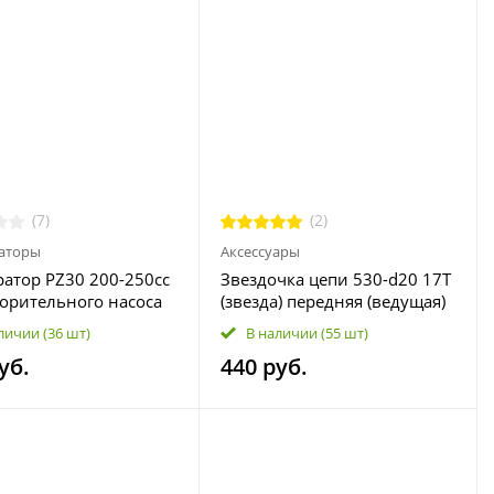
(7)
(2)
аторы
Аксессуары
атор PZ30 200-250сс
Звездочка цепи 530-d20 17T
корительного насоса
(звезда) передняя (ведущая)
тоцикла, питбайка,
личии
(36 шт)
В наличии
(55 шт)
а
уб.
440 руб.