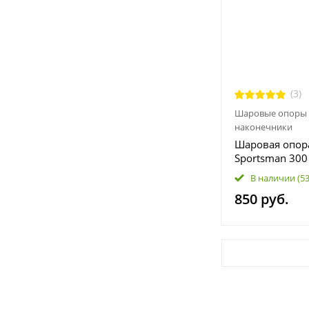
(3)
Шаровые опоры 
наконечники
Шаровая опора
Sportsman 300
1000, RZR 570 
В наличии
(5
800, Scrambler
850 руб.
Ranger 500 57
1000 7061220 