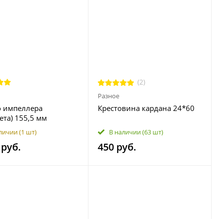
(2)
Разное
о импеллера
Крестовина кардана 24*60
ета) 155,5 мм
стойкое для Sea-Doo
личии
(1 шт)
В наличии
(63 шт)
S GTX RXР WAКЕ Fish
 руб.
450 руб.