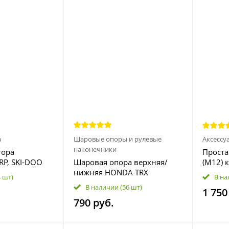
а
Шаровые опоры и рулевые
Аксессу
наконечники
тора
Прост
RP, SKI-DOO
Шаровая опора верхняя/
(М12) 
нижняя HONDA TRX
перехо
4 шт)
В на
680/650/500/450/420/350 -
увелич
В наличии
(56 шт)
1 750
Pioneer 500/700/1000 51355-
мотоц
790 руб.
HN0-A01 51375-HP5-601 42-
1015