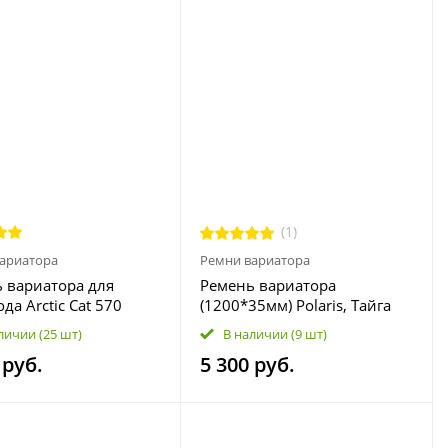
(1)
ариатора
Ремни вариатора
 вариатора для
Ремень вариатора
да Arctic Cat 570
(1200*35мм) Polaris, Тайга
5 0627-067 0627-046
V800 3211070
личии
(25 шт)
В наличии
(9 шт)
 руб.
5 300 руб.