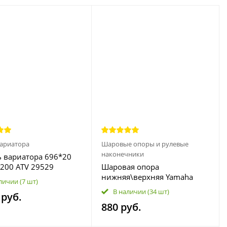
ариатора
Шаровые опоры и рулевые
наконечники
 вариатора 696*20
 200 ATV 29529
Шаровая опора
нижняя\верхняя Yamaha
личии
(7 шт)
Grizzly 350 400 450, Rhino
В наличии
(34 шт)
 руб.
450 660 700, Stels Dinli 600
880 руб.
700 800, TRX, Rancher,
Tracker, Z6, Z8 42-1009