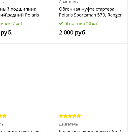
ль
Двигатель
чный подшипник
Обгонная муфта стартера
ий\задний Polaris
Polaris Sportsman 570, Ranger
man XP550/850/1000,
570, RZR 570, ACE 570
личии
(7 шт)
В наличии
(13 шт)
 900/1000, Ranger
1205604
 руб.
2 000 руб.
00 3514699 3514627
8 DAC447233
ль
Двигатель
а заднего вида для
Рулевые наконечники (2шт.)