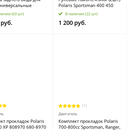
универсальные
Polaris Sportsman 400 450
o (SSV) Polaris, Can-
500 570 700 800 7061138
личии
(63 шт)
В наличии
(22 шт)
, Yamaha FTVMI017
7061139 51-1021
 руб.
1 200 руб.
(1)
ль
Двигатель
кт прокладок Polaris
Комплект прокладок Polaris
0 XP 808970 680-8970
700-800cc Sportsman, Ranger,