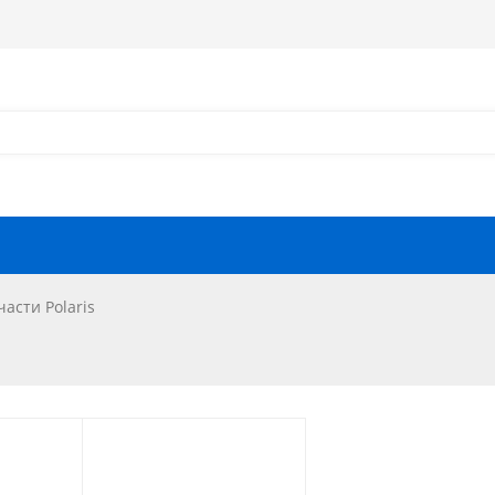
Как оформить заказ?
Как найти запчасть?
Отзывы
Запчасти для мотоциклов
части Polaris