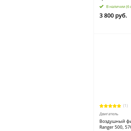
RZR 800, Range
В наличии
(6
Frontier Classi
3 800 руб.
4012032 1864
(1)
Двигатель
Воздушный фил
Ranger 500, 57