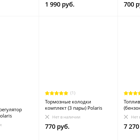
1 990 руб.
700 р
(1)
Тормозные колодки
Топлив
комплект (3 пары) Polaris
(бензон
(регулятор
Sportsman, Ranger, RZR
Ranger
laris
Нет в наличии
Нет 
2202412
22044
 Ranger
и
770 руб.
7 270