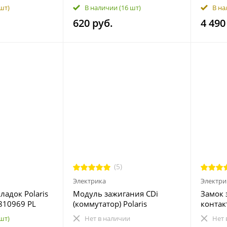
 7082037
7081622 7081889
808970
 шт)
В наличии
(16 шт)
В на
541430
620 руб.
4 490
581416
(5)
Электрика
Электри
ладок Polaris
Модуль зажигания CDi
Замок 
810969 PL
(коммутатор) Polaris
контакт
Sportsman, Ranger 3085639
Sports
 шт)
Нет в наличии
Нет 
3084691
401100