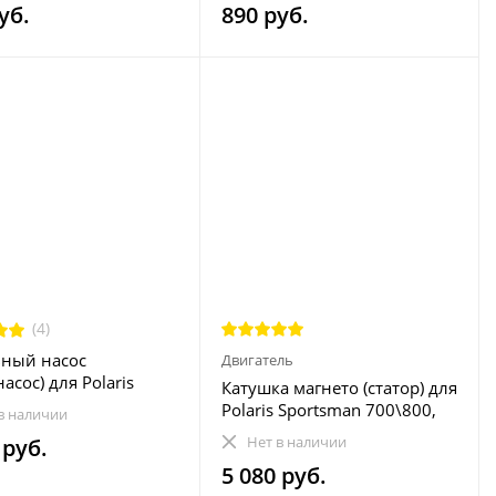
уб.
890 руб.
(4)
ный насос
Двигатель
асос) для Polaris
Катушка магнето (статор) для
 500\570\800 2204945
Polaris Sportsman 700\800,
в наличии
02
Ranger 700\800, RZR
Нет в наличии
 руб.
800\800S 4014034 4011399
5 080 руб.
4011982