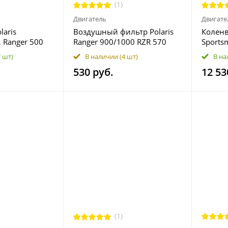
(1)
Двигатель
Двигате
laris
Воздушный фильтр Polaris
Коленв
, Ranger 500
Ranger 900/1000 RZR 570
Sports
599 PD40J
7081706
308957
7 шт)
В наличии
(4 шт)
В на
530 руб.
12 53
(1)