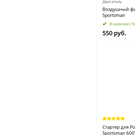
Двигатель
Воздушный фил
Sportsman
400/500/550/6
В наличии
(1
7080595 7082
550 руб.
Стартер для Po
Sportsman 600