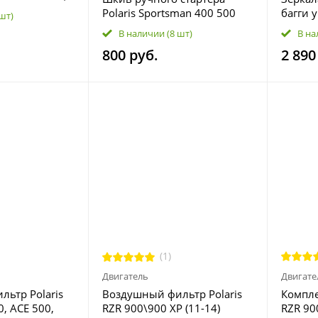
r 4x4\6x6,
Polaris Sportsman 400 500
багги 
 шт)
c\Touring
3084822
Kemimot
В наличии
(8 шт)
В на
8N
Am BRP
800 руб.
2 890
(1)
Двигатель
Двигате
ьтр Polaris
Воздушный фильтр Polaris
Компле
0, ACE 500,
RZR 900\900 XP (11-14)
RZR 90