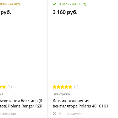
 5813439 5253037
RZR 800/700 5812936
личии
(4 шт)
В наличии
(8 шт)
1 5415011 5813758
5812364 5812511 5812193
 руб.
3 160 руб.
0 3610161 PL 900cc
5811511 PL 800cc
(1)
(1)
ка
Электрика
зажигания без чипа (6
Датчик включения
ов) Polaris Rangеr RZR
вентилятора Polaris 4010161
mаn Sсrаmblеr
в наличии
Нет в наличии
2 4011002