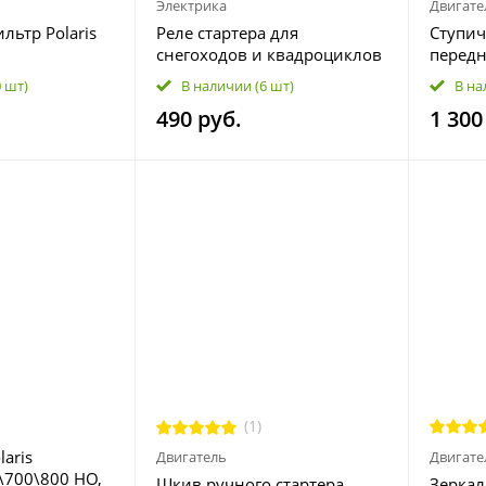
Электрика
Двигате
ьтр Polaris
Реле стартера для
Ступи
снегоходов и квадроциклов
передн
00/700/800/850/XP/X2/Touring/Forest
Polaris 4011335 3083211
Sports
0 шт)
В наличии
(6 шт)
В на
101
RZR XP
490 руб.
1 300
900/10
25-162
(1)
laris
Двигатель
Двигате
\700\800 HO,
Шкив ручного стартера
Зеркал