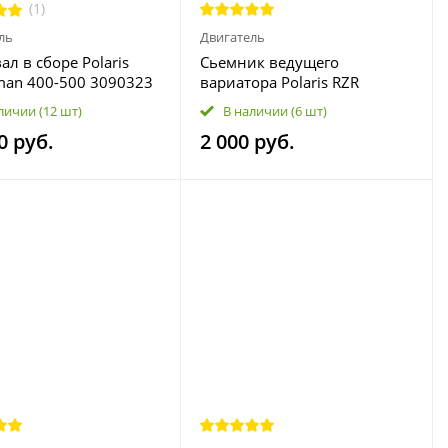
(1)
ль
Двигатель
ал в сборе Polaris
Сьемник ведущего
man 400-500 3090323
вариатора Polaris RZR
0 3085861
1000\900, Ranger 900,
личии
(12 шт)
В наличии
(6 шт)
2872085 CPT-1-001 TOOL-1
0 руб.
2 000 руб.