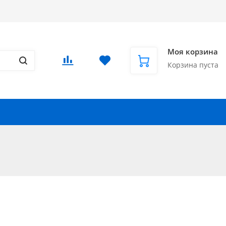
Доставка в СНГ и за рубеж
Еще
Вход
/
Регистрация
Моя корзина
Корзина пуста
Запчасти для автомобилей
Еще