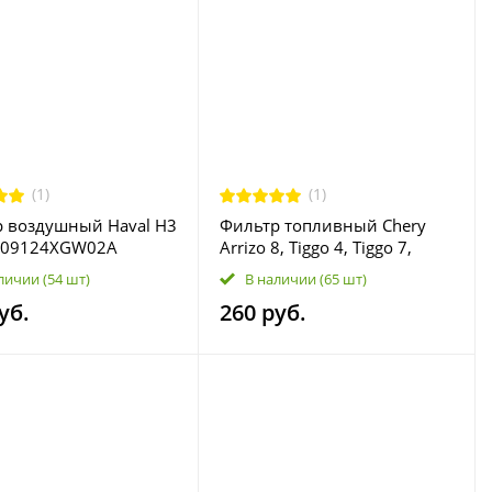
(1)
(1)
 воздушный Haval H3
Фильтр топливный Chery
1109124XGW02A
Arrizo 8, Tiggo 4, Tiggo 7,
Tiggo 8 Pro; Jaecoo J8
личии
(54 шт)
В наличии
(65 шт)
S111117110
уб.
260 руб.