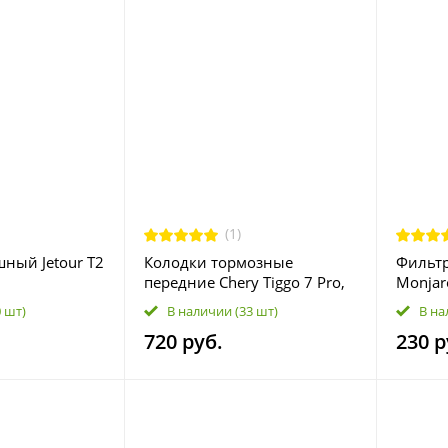
(1)
ный Jetour T2
Колодки тормозные
Фильтр
передние Chery Tiggo 7 Pro,
Monjaro,
Tiggo 8/8 Pro; Exeed LX;
Preface
0 шт)
В наличии
(33 шт)
В на
Omoda C5 204000680AA
05 889
720 руб.
230 р