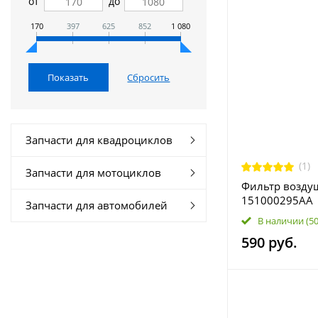
от
до
170
397
625
852
1 080
Запчасти для квадроциклов
(1)
Запчасти для мотоциклов
Фильтр воздуш
151000295AA
Запчасти для автомобилей
В наличии
(5
590 руб.