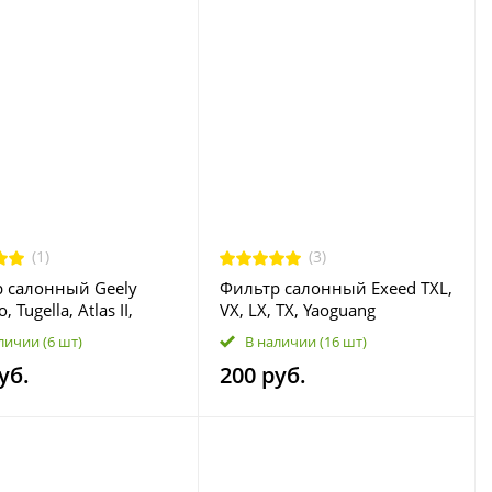
(1)
(3)
 салонный Geely
Фильтр салонный Exeed TXL,
 Tugella, Atlas II,
VX, LX, TX, Yaoguang
; Lynk&Co 01, 02, 03,
301000260AA
личии
(6 шт)
В наличии
(16 шт)
1352050
уб.
200 руб.