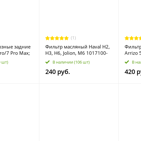
(1)
озные задние
Фильтр масляный Haval H2,
Фильтр
Pro/7 Pro Max;
H3, H6, Jolion, M6 1017100-
Arrizo 
da C5 T1E-
EG01
7 (T1E),
0 шт)
В наличии
(106 шт)
В на
Tiggo 8
240 руб.
420 р
(T1A); 
TXL/Lin
Lanyue
Jetour 
X70S, X
Dashen