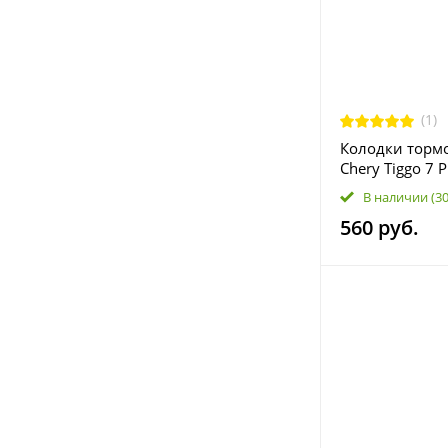
(1)
Колодки торм
Chery Tiggo 7 
Exeed LX; Omo
В наличии
(3
3502080
560 руб.