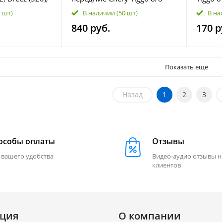
20 L1117100
Pro; Exeed LX T1C-3501080
F4J16-
1 шт)
В наличии
(50 шт)
В на
840 руб.
170 р
Показать ещё
Назад
1
2
3
особы оплаты
Отзывы
 вашего удобства
Видео-аудио отзывы 
клиентов
ция
О компании