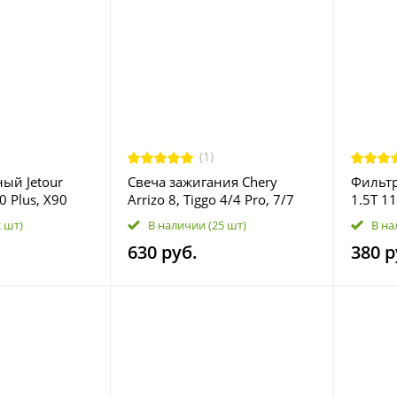
(1)
ый Jetour
Свеча зажигания Chery
Фильтр
0 Plus, X90
Arrizo 8, Tiggo 4/4 Pro, 7/7
1.5T 
041
Pro, 8/8 Pro; Exeed LX, TXL;
2 шт)
В наличии
(25 шт)
В на
Jaecoo J7; Jetour Dashing, X70
630 руб.
380 р
Plus, X90 Plus; Kaiyi E5, X7
Kunlun; Omoda C5, S5 F4J16-
3707010