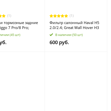
(1)
(1)
и тормозные задние
Фильтр салонный Haval H5
iggo 7 Pro/8 Pro;
2.0/2.4; Great Wall Hover H3
LX 204002032AA
2.0/2.4, H5 2.0/2.4
личии
(45 шт)
В наличии
(50 шт)
8104400K12
уб.
600 руб.