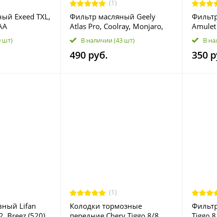
(1)
ый Exeed TXL,
Фильтр масляный Geely
Фильтр
AA
Atlas Pro, Coolray, Monjaro,
Amulet
Okavango; BelGee X50, X70;
0 шт)
В наличии
(43 шт)
В на
Volvo XC40 1056024400
490 руб.
350 р
(1)
ный Lifan
Колодки тормозные
Фильтр
2, Breez (520),
передние Chery Tiggo 8/8
Tiggo 8