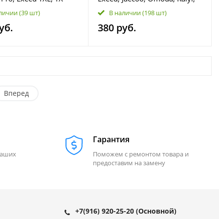
1012030
Jetour, Xcite, Exlantix 480-
личии
(39 шт)
В наличии
(198 шт)
1012010
уб.
380 руб.
Вперед
Гарантия
наших
Поможем с ремонтом товара и
предоставим на замену
+7(916) 920-25-20
(Основной)