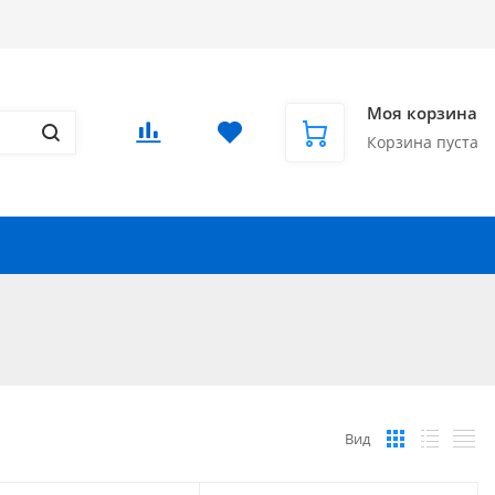
Доставка в СНГ и за рубеж
Еще
Вход
/
Регистрация
Моя корзина
Корзина пуста
Запчасти для автомобилей
Еще
Вид