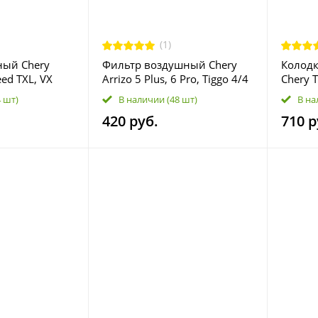
(1)
ный Chery
Фильтр воздушный Chery
Колодк
eed TXL, VX
Arrizo 5 Plus, 6 Pro, Tiggo 4/4
Chery T
Pro, 7/7 Pro/7 Pro Max, 8;
Exeed 
4 шт)
В наличии
(48 шт)
В на
Exeed LX; Jetour Dashing, X70,
420 руб.
710 р
X90, X95; Omoda C5, S5; Xcite
X‑Cross 7 J601109111AB