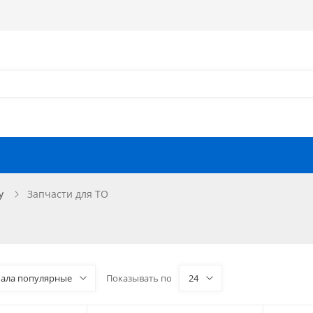
Как оформить заказ?
Как найти запчасть?
Отзывы
Запчасти для мотоциклов
y
Запчасти для ТО
чала популярные
Показывать по
24