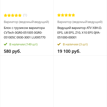
(1)
Вариатор (ведомый\ведущий)
Вариатор (ведомый\ведущий)
Блок с грузиком вариатора
Bедущий вариатор ATV X8H.O.
CVTech 0GR0-051005 0GR0-
EPS, U8 EPS, Z10, X10 EPS 0JYA-
051005С 0930-3001 LU095770
051000-00001
В наличии
(149 шт)
В наличии
(3 шт)
580 руб.
19 100 руб.