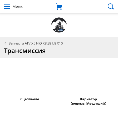
Меню
Запчасти ATV X5 H.O X8 Z8 U8 X10
Трансмиссия
Сцепление
Вариатор
(ведомый\ведущий)