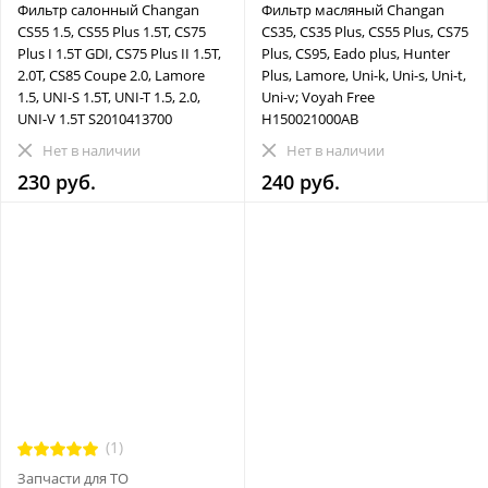
Фильтр салонный Changan
Фильтр масляный Changan
CS55 1.5, CS55 Plus 1.5T, CS75
CS35, CS35 Plus, CS55 Plus, CS75
Plus I 1.5T GDI, CS75 Plus II 1.5T,
Plus, CS95, Eado plus, Hunter
2.0T, CS85 Coupe 2.0, Lamore
Plus, Lamore, Uni-k, Uni-s, Uni-t,
1.5, UNI-S 1.5T, UNI-T 1.5, 2.0,
Uni-v; Voyah Free
UNI-V 1.5T S2010413700
H150021000AB
Нет в наличии
Нет в наличии
230 руб.
240 руб.
(1)
Запчасти для ТО