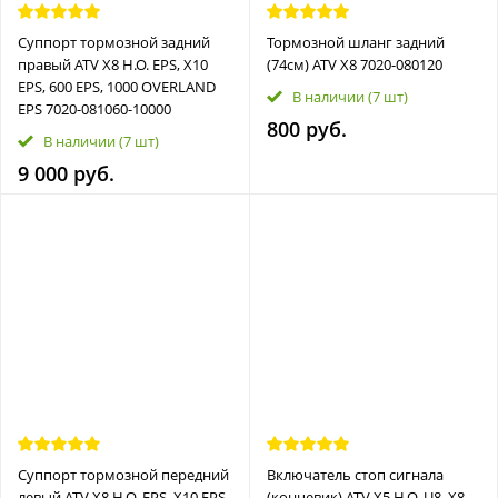
Суппорт тормозной задний
Тормозной шланг задний
правый ATV X8 H.O. EPS, X10
(74см) ATV X8 7020-080120
EPS, 600 EPS, 1000 OVERLAND
В наличии
(7 шт)
EPS 7020-081060-10000
800 руб.
В наличии
(7 шт)
9 000 руб.
Суппорт тормозной передний
Bключaтель cтоп cигнaлa
левый ATV X8 H.O. EPS, X10 EPS,
(концевик) ATV X5 H.O. U8, X8,