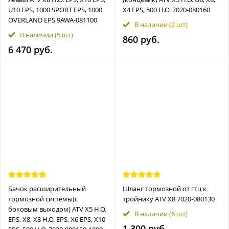
U10 EPS, 1000 SPORT EPS, 1000
X4 EPS, 500 H.O. 7020-080160
OVERLAND EPS 9AWA-081100
В наличии
(2 шт)
В наличии
(5 шт)
860 руб.
6 470 руб.
Бачoк pаcшиpительный
Шланг тормозной от гтц к
тормозной сиcтемы(c
тройнику ATV Х8 7020-080130
бокoвым выхoдом) ATV X5 H.O.
В наличии
(6 шт)
EPS, X8, X8 H.O. EPS, X6 EPS, X10
1 300 руб.