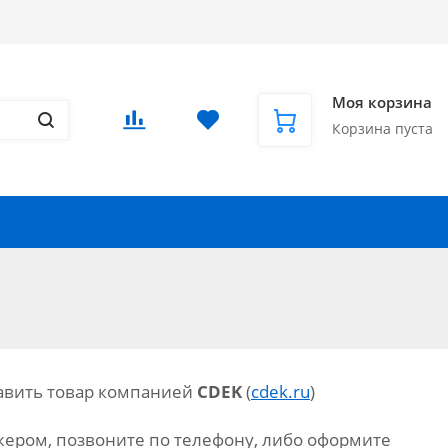
Доставка в СНГ и за рубеж
Еще
Вход
/
Регистрация
Моя корзина
Корзина пуста
Запчасти для автомобилей
Еще
авить товар компанией
CDEK
(
cdek.ru
)
жером, позвоните по телефону, либо оформите